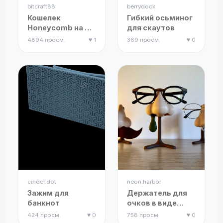
bitcraft88
berrydock
Кошелек
Гибкий осьминог
Honeycomb на 9
для скаутов
карт
4894 просм.
♥ 1
369 просм.
♥ 0
cinder.dot
neon.harbor
Зажим для
Держатель для
банкнот
очков в виде
носа с
424 просм.
♥ 0
758 просм.
♥ 0
аксессуарами