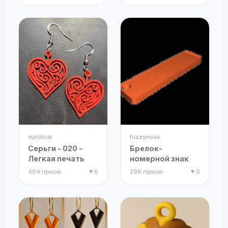
sunlitcat
fuzzynova
Серьги - 020 -
Брелок-
Легкая печать
номерной знак
404 просм.
♥ 0
298 просм.
♥ 0