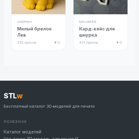
orbitfern
bitcraft88
Милый брелок
Кард-кейс для
Лев
шнурка
335 просм.
♥ 0
431 просм.
♥ 0
STL
w
Бесплатный каталог 3D‑моделей для печати
ПОЛЕЗНОЕ
Каталог моделей