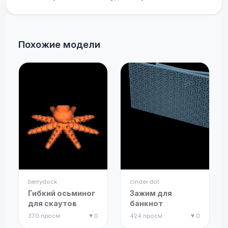
Похожие модели
berrydock
cinder.dot
Гибкий осьминог
Зажим для
для скаутов
банкнот
370 просм.
♥ 0
424 просм.
♥ 0