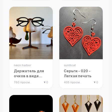
neon.harbor
sunlitcat
Держатель для
Серьги - 020 -
очков в виде
Легкая печать
носа с
760 просм.
♥ 0
405 просм.
♥ 0
аксессуарами