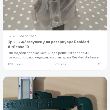
hazel.zip
16.03.2026
·
Крышки/Заглушки для резервуара ResMed
AirSense 10
Эти модели предназначены для решения проблемы
транспортировки медицинского аппарата ResMed AirSense™
10.Они служат крыш…
1113 просм.
76 скач.
♥ 0