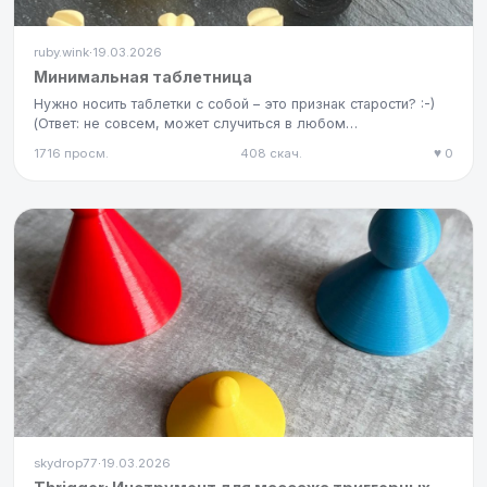
ruby.wink
19.03.2026
·
Минимальная таблетница
Нужно носить таблетки с собой – это признак старости? :-)
(Ответ: не совсем, может случиться в любом
возрасте)Технически…
1716 просм.
408 скач.
♥ 0
skydrop77
19.03.2026
·