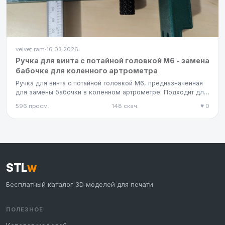
velvet.ram
16.03.2026
·
Ручка для винта с потайной головкой M6 - замена
бабочке для коленного артрометра
Ручка для винта с потайной головкой M6, предназначенная
для замены бабочки в коленном артрометре. Подходит для
3D-печат…
596 просм.
148 скач.
♥ 0
STL
w
Бесплатный каталог 3D‑моделей для печати
ПОЛЕЗНОЕ