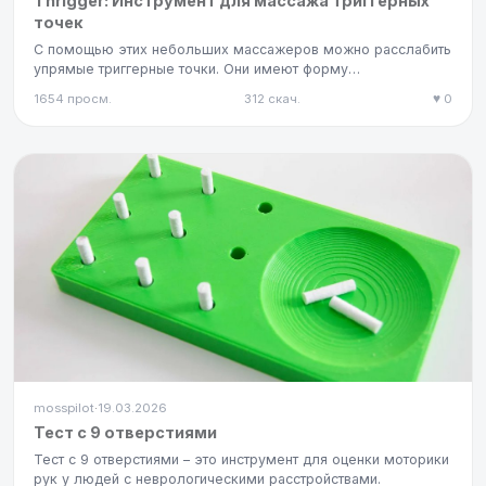
Thrigger: Инструмент для массажа триггерных
точек
С помощью этих небольших массажеров можно расслабить
упрямые триггерные точки. Они имеют форму
человеческого пальца и п…
1654 просм.
312 скач.
♥ 0
mosspilot
19.03.2026
·
Тест с 9 отверстиями
Тест с 9 отверстиями – это инструмент для оценки моторики
рук у людей с неврологическими расстройствами.