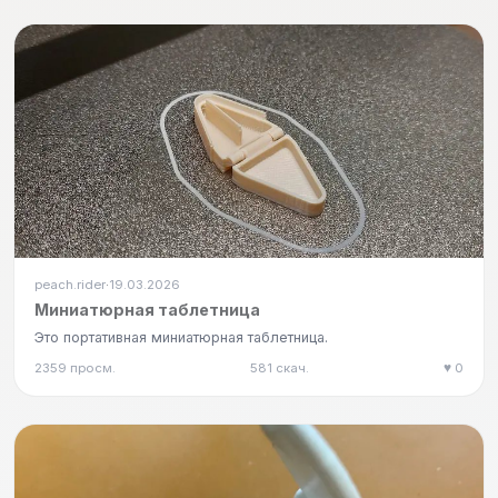
peach.rider
19.03.2026
·
Миниатюрная таблетница
Это портативная миниатюрная таблетница.
2359 просм.
581 скач.
♥ 0