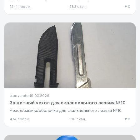
1241 просм.
282 скач.
♥ 0
starrycrate
19.03.2026
·
Защитный чехол для скальпельного лезвия №10
Чехол/защита/оболочка для скальпельного лезвия №10.
474 просм.
100 скач.
♥ 0