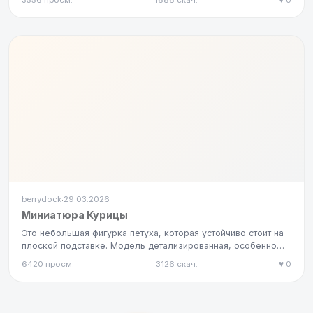
3556 просм.
1686 скач.
♥ 0
berrydock
29.03.2026
·
Миниатюра Курицы
Это небольшая фигурка петуха, которая устойчиво стоит на
плоской подставке. Модель детализированная, особенно
хорошо пр…
6420 просм.
3126 скач.
♥ 0