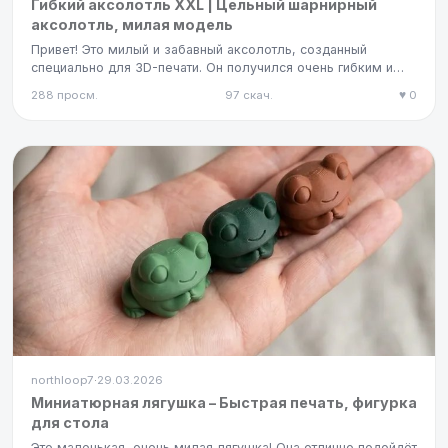
Гибкий аксолотль XXL | Цельный шарнирный
аксолотль, милая модель
Привет! Это милый и забавный аксолотль, созданный
специально для 3D-печати. Он получился очень гибким и
подвижным, благ…
288 просм.
97 скач.
♥ 0
northloop7
29.03.2026
·
Миниатюрная лягушка – Быстрая печать, фигурка
для стола
Это маленькая, очень милая лягушка! Она отлично подойдёт