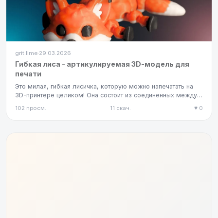
grit.lime
29.03.2026
·
Гибкая лиса - артикулируемая 3D-модель для
печати
Это милая, гибкая лисичка, которую можно напечатать на
3D-принтере целиком! Она состоит из соединенных между
собой сегм…
102 просм.
11 скач.
♥ 0