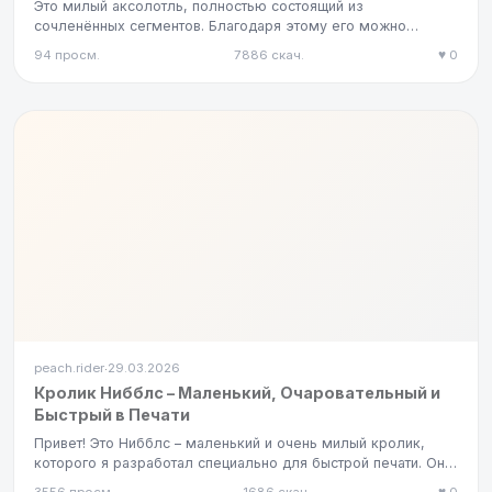
Это милый аксолотль, полностью состоящий из
сочленённых сегментов. Благодаря этому его можно
сгибать и придавать ему ра…
94 просм.
7886 скач.
♥ 0
peach.rider
29.03.2026
·
Кролик Нибблс – Маленький, Очаровательный и
Быстрый в Печати
Привет! Это Нибблс – маленький и очень милый кролик,
которого я разработал специально для быстрой печати. Он
займёт у в…