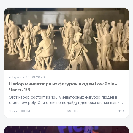
ruby.wink
29.03.2026
·
Набор миниатюрных фигурок людей Low Poly –
Часть 1/8
Этот набор состоит из 100 миниатюрных фигурок людей в
стиле low poly. Они отлично подойдут для оживления ваших
проектов…
4277 просм.
381 скач.
♥ 0