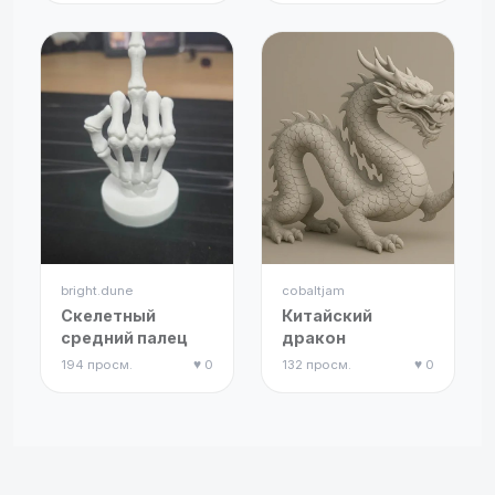
bright.dune
cobaltjam
Скелетный
Китайский
средний палец
дракон
194 просм.
♥ 0
132 просм.
♥ 0