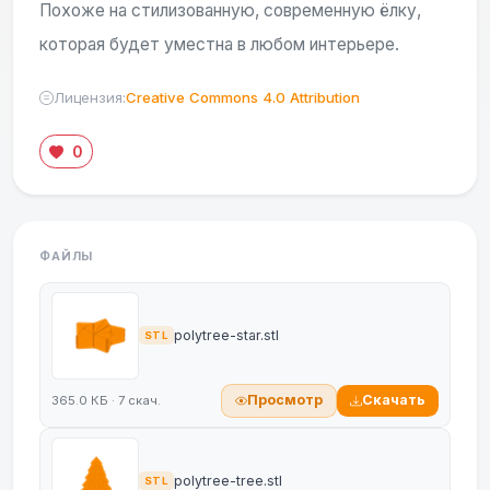
Похоже на стилизованную, современную ёлку,
которая будет уместна в любом интерьере.
Лицензия:
Creative Commons 4.0 Attribution
0
ФАЙЛЫ
polytree-star.stl
STL
Просмотр
Скачать
365.0 КБ · 7 скач.
polytree-tree.stl
STL