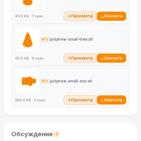
Просмотр
Скачать
43.0 КБ · 7 скач.
polytree-small-tree.stl
STL
Просмотр
Скачать
43.0 КБ · 6 скач.
polytree-small-star.stl
STL
Просмотр
Скачать
365.0 КБ · 7 скач.
Обсуждение
0