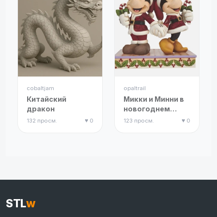
cobaltjam
opaltrail
Китайский
Микки и Минни в
дракон
новогоднем
стиле
132 просм.
♥ 0
123 просм.
♥ 0
STL
w