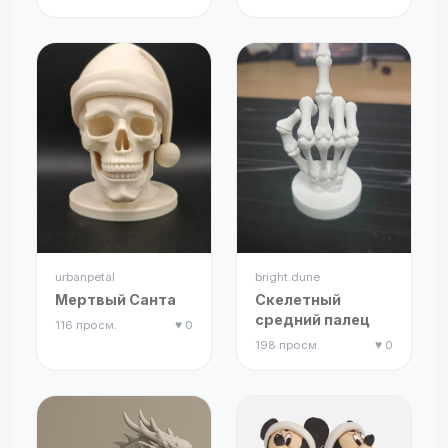
urbanpetal
bright.dune
Мертвый Санта
Скелетный
средний палец
116 просм.
♥ 0
198 просм.
♥ 0