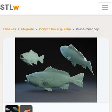
STL
w
Главная
Модели
Искусство и дизайн
Рыба-Снаппер