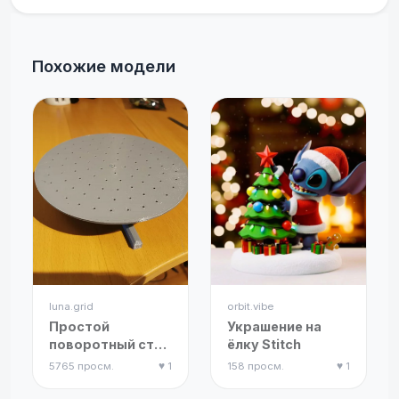
Похожие модели
luna.grid
orbit.vibe
Простой
Украшение на
поворотный стол
ёлку Stitch
для 3D-
5765 просм.
♥ 1
158 просм.
♥ 1
сканирования и
покраски