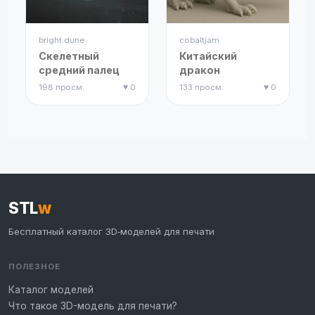
bright.dune
cobaltjam
Скелетный
Китайский
средний палец
дракон
198 просм.
♥ 0
133 просм.
♥ 0
STL
w
Бесплатный каталог 3D‑моделей для печати
ПОЛЕЗНОЕ
Каталог моделей
Что такое 3D-модель для печати?