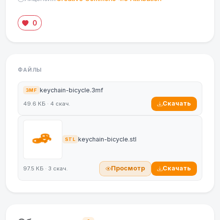
0
ФАЙЛЫ
keychain-bicycle.3mf
3MF
Скачать
49.6 КБ · 4 скач.
keychain-bicycle.stl
STL
Просмотр
Скачать
97.5 КБ · 3 скач.