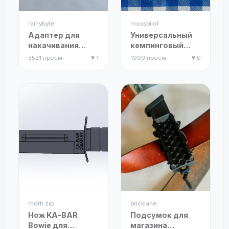
rainybyte
mosspilot
Адаптер для
Универсальный
накачивания
кемпинговый
SUP-досок и
зажим
3521 просм.
♥ 1
1999 просм.
♥ 0
надувных лодок
от
автомобильного
вентиля
moth.zip
bricklane
Нож KA-BAR
Подсумок для
Bowie для
магазина