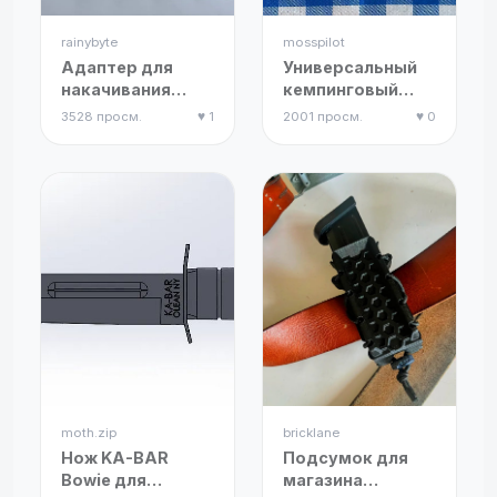
rainybyte
mosspilot
Адаптер для
Универсальный
накачивания
кемпинговый
SUP-досок и
зажим
3528 просм.
♥ 1
2001 просм.
♥ 0
надувных лодок
от
автомобильного
вентиля
moth.zip
bricklane
Нож KA-BAR
Подсумок для
Bowie для
магазина