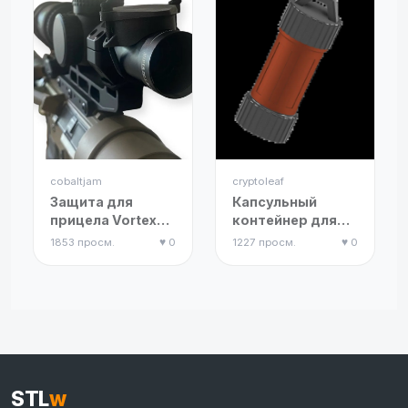
cobaltjam
cryptoleaf
Защита для
Капсульный
прицела Vortex
контейнер для
Killflash и крышка
повседневных
1853 просм.
♥ 0
1227 просм.
♥ 0
объектива
вещей
STL
w