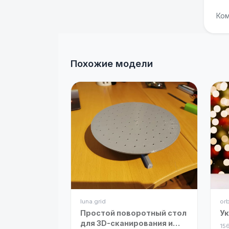
Ком
Похожие модели
luna.grid
orb
Простой поворотный стол
Ук
для 3D-сканирования и
15