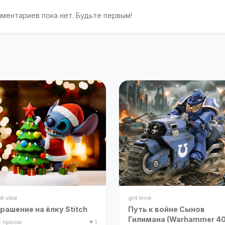
ментариев пока нет. Будьте первым!
it.vibe
grit.lime
рашение на ёлку Stitch
Путь к войне Сынов
Гилимана (Warhammer 40
6 просм.
♥ 1