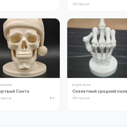
133 просм.
anpetal
bright.dune
ертвый Санта
Скелетный средний пал
 просм.
♥ 0
193 просм.