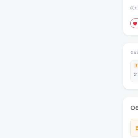
Л
ФА
S
21
О