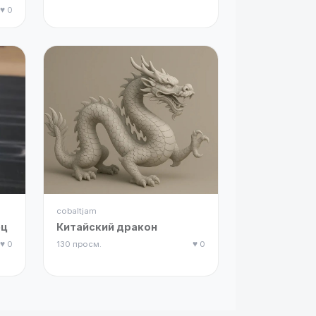
♥ 0
cobaltjam
ец
Китайский дракон
♥ 0
130 просм.
♥ 0