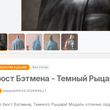
кусство и дизайн
Без тегов
юст Бэтмена - Темный Рыцар
rusty.pixel
04.04.2026
69
1
о бюст Бэтмена, Темного Рыцаря! Модель отлично подо