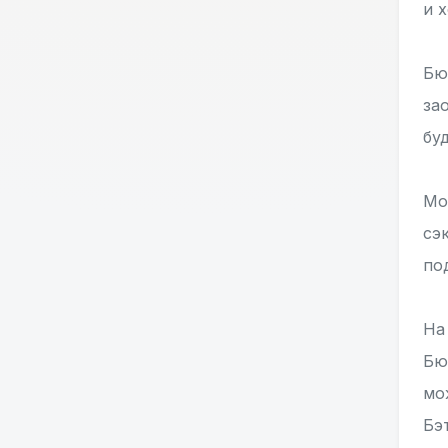
и 
Бю
за
бу
Мо
сэ
по
На
Бю
мо
Бэ