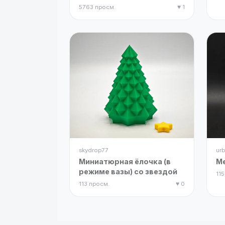
покраски
5763 просм.
♥ 1
skydrop77
urb
Миниатюрная ёлочка (в
М
режиме вазы) со звездой
115
113 просм.
♥ 0