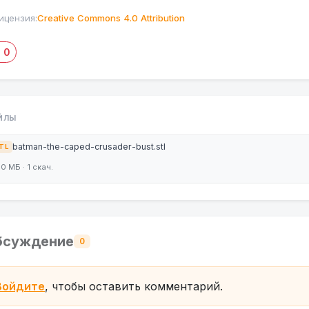
ицензия:
Creative Commons 4.0 Attribution
0
ЙЛЫ
batman-the-caped-crusader-bust.stl
TL
.0 МБ · 1 скач.
бсуждение
0
Войдите
, чтобы оставить комментарий.