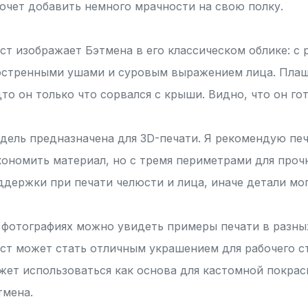
хочет добавить немного мрачности на свою полку.
ст изображает Бэтмена в его классическом облике: с
остренными ушами и суровым выражением лица. Плащ
дто он только что сорвался с крыши. Видно, что он го
дель предназначена для 3D-печати. Я рекомендую печа
кономить материал, но с тремя периметрами для проч
ддержки при печати челюсти и лица, иначе детали мог
 фотографиях можно увидеть примеры печати в разных
ст может стать отличным украшением для рабочего ст
жет использоваться как основа для кастомной покрас
тмена.