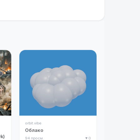
orbit.vibe
Облако
k)
94 просм.
♥ 0