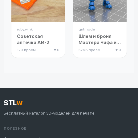
ruby.wink
gritmode
Советская
Шлем и броня
аптечка АИ-2
Мастера Чифа из
Halo
129 просм.
♥ 0
5798 просм.
♥ 0
STL
w
Бесплатный каталог 3D‑моделей для печати
ПОЛЕЗНОЕ