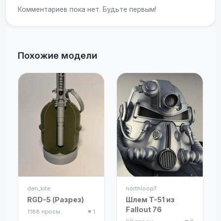
Комментариев пока нет. Будьте первым!
Похожие модели
den_kite
northloop7
RGD-5 (Разрез)
Шлем T-51 из
Fallout 76
1188 просм.
♥ 1