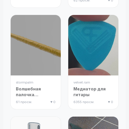
82 просм.
♥ 0
stormpalm
velvet.ram
Волшебная
Медиатор для
палочка
гитары
Гермионы
61 просм.
♥ 0
6355 просм.
♥ 0
Грейнджер