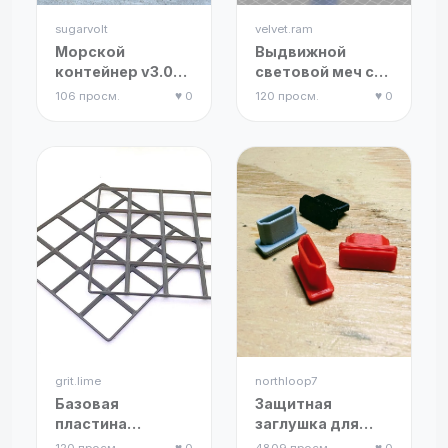
sugarvolt
velvet.ram
Морской
Выдвижной
контейнер v3.0
световой меч с
(Штабелируемый,
фиксатором
106 просм.
♥ 0
120 просм.
♥ 0
масштаб 1:43)
клинка
grit.lime
northloop7
Базовая
Защитная
пластина
заглушка для
Gridfinity:
HDMI порта