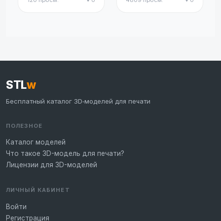
120 просм.
♥ 0
4809 просм.
♥ 0
быстрая печать,
облегченная
версия,
экономия
филамента
STL
w
Бесплатный каталог 3D‑моделей для печати
ПОЛЕЗНОЕ
Каталог моделей
Что такое 3D-модель для печати?
Лицензии для 3D-моделей
ЛИЧНЫЙ КАБИНЕТ
Войти
Регистрация