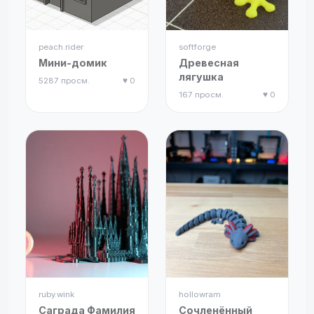
peach.rider
softforge
Мини-домик
Древесная
лягушка
5287 просм.
♥ 0
167 просм.
♥ 0
ruby.wink
hollowram
Саграда Фамилия
Сочленённый