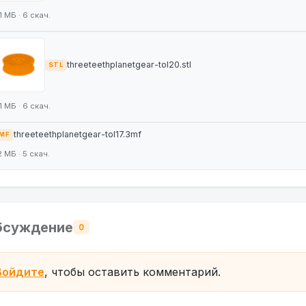
.1 МБ · 6 скач.
threeteethplanetgear-tol20.stl
STL
.1 МБ · 6 скач.
threeteethplanetgear-tol17.3mf
MF
2 МБ · 5 скач.
бсуждение
0
Войдите
, чтобы оставить комментарий.