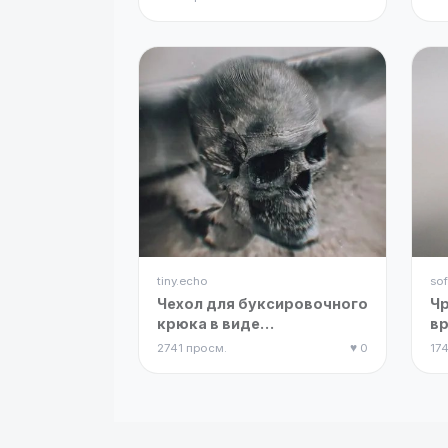
tiny.echo
sof
Чехол для буксировочного
Чр
крюка в виде
в
человеческого черепа
ан
2741 просм.
♥ 0
17