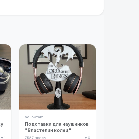
hollowram
xy
Подставка для наушников
"Властелин колец"
♥ 1
7587 просм.
♥ 0