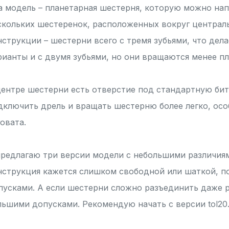
а модель – планетарная шестерня, которую можно нап
скольких шестеренок, расположенных вокруг централь
нструкции – шестерни всего с тремя зубьями, что дела
рианты и с двумя зубьями, но они вращаются менее пл
центре шестерни есть отверстие под стандартную бит
дключить дрель и вращать шестерню более легко, осо
говата.
предлагаю три версии модели с небольшими различиям
нструкция кажется слишком свободной или шаткой, 
пусками. А если шестерни сложно разъединить даже р
льшими допусками. Рекомендую начать с версии tol20