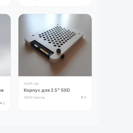
moth.zip
ов
Корпус для 2.5" SSD
3892 просм.
♥ 0
♥ 0