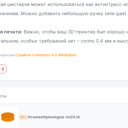
кая шестерня может использоваться как антистресс-иг
ханизма. Можно добавить небольшую ручку (или две) 
я печати:
Важно, чтобы ваш 3D-принтер был хорошо н
тальном, особых требований нет – сопло 0.4 мм и высо
ицензия:
Creative Commons 4.0 Attribution
0
ЙЛЫ
threeteethplanetgear-tol24.stl
STL