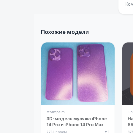
Ком
Похожие модели
stormpalm
lun
3D-модель муляжа iPhone
На
14 Pro и iPhone 14 Pro Max
SR
7714 просм.
♥ 1
37