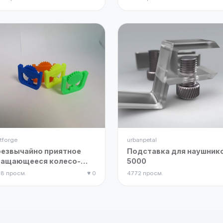
tforge
urbanpetal
езвычайно приятное
Подставка для наушник
ращающееся колесо-
5000
тистресс
48 просм.
♥ 0
4772 просм.