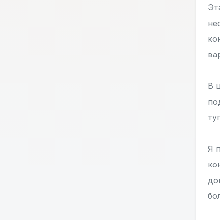
Эт
не
ко
ва
В 
по
ту
Я 
ко
до
бо