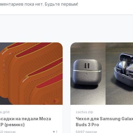
ментариев пока нет. Будьте первым!
a.grid
cactus.zip
садки на педали Moza
Чехол для Samsung Gala
P (ремикс)
Buds 3 Pro
50 просм.
♥ 1
5997 просм.