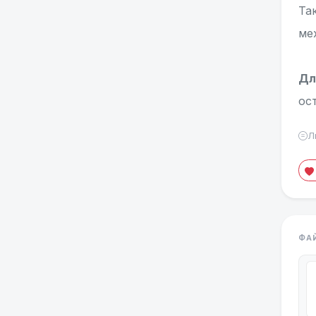
Та
ме
Дл
ос
Л
ФА