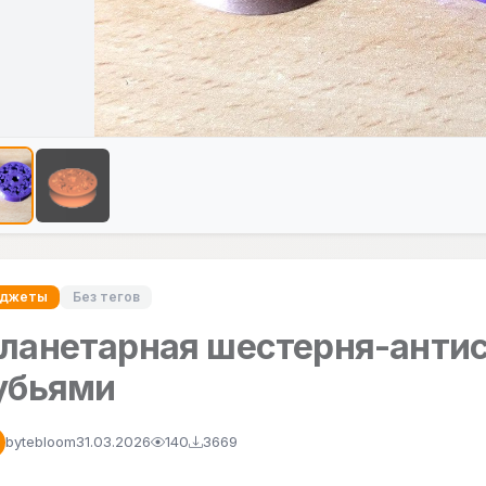
аджеты
Без тегов
ланетарная шестерня-антис
убьями
bytebloom
31.03.2026
140
3669