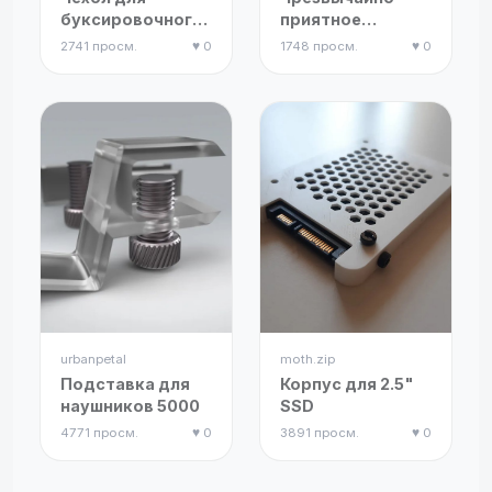
буксировочного
приятное
крюка в виде
вращающееся
2741 просм.
♥ 0
1748 просм.
♥ 0
человеческого
колесо-
черепа
антистресс
urbanpetal
moth.zip
Подставка для
Корпус для 2.5"
наушников 5000
SSD
4771 просм.
♥ 0
3891 просм.
♥ 0