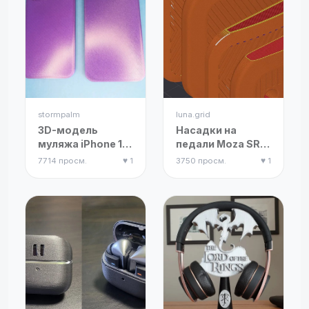
stormpalm
luna.grid
3D-модель
Насадки на
муляжа iPhone 14
педали Moza SRP
Pro и iPhone 14
(ремикс)
7714 просм.
♥ 1
3750 просм.
♥ 1
Pro Max