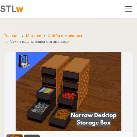
STL
w
Главная
Модели
Хобби и мейкеры
Узкий настольный органайзер