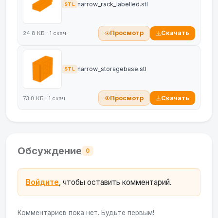
narrow_rack_labelled.stl
STL
Просмотр
Скачать
24.8 КБ · 1 скач.
narrow_storagebase.stl
STL
Просмотр
Скачать
73.8 КБ · 1 скач.
Обсуждение
0
Войдите
, чтобы оставить комментарий.
Комментариев пока нет. Будьте первым!