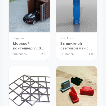
sugarvolt
velvet.ram
Морской
Выдвижной
контейнер v3.0
световой меч с
(Штабелируемый,
фиксатором
105 просм.
♥ 0
118 просм.
♥ 0
масштаб 1:43)
клинка