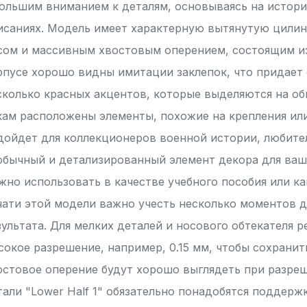
большим вниманием к деталям, основываясь на истори
исаниях. Модель имеет характерную вытянутую цили
сом и массивным хвостовым оперением, состоящим из
рпусе хорошо видны имитации заклепок, что придает 
сколько красных акцентов, которые выделяются на о
кам расположены элементы, похожие на крепления или
дойдет для коллекционеров военной истории, любите
обычный и детализированный элемент декора для ваше
жно использовать в качестве учебного пособия или ка
чати этой модели важно учесть несколько моментов 
зультата. Для мелких деталей и носового обтекателя 
сокое разрешение, например, 0.15 мм, чтобы сохранит
остовое оперение будут хорошо выглядеть при разреш
тали "Lower Half 1" обязательно понадобятся поддерж