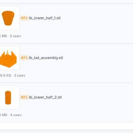
lb_lower_half_1.stl
STL
5 МБ · 3 скач.
lb_tail_assembly.stl
STL
9.9 КБ · 3 скач.
lb_lower_half_2.stl
STL
0 МБ · 4 скач.