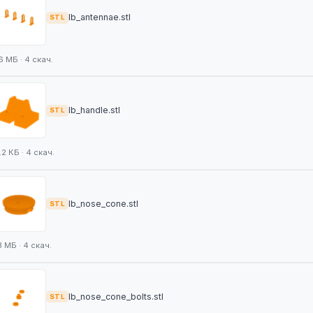
lb_antennae.stl
STL
6 МБ · 4 скач.
lb_handle.stl
STL
.2 КБ · 4 скач.
lb_nose_cone.stl
STL
3 МБ · 4 скач.
lb_nose_cone_bolts.stl
STL