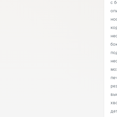
с 
оп
но
ко
не
бо
по
не
мо
пе
ре
вы
хв
де