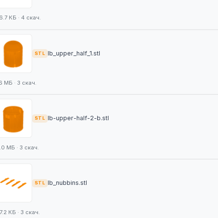
6.7 КБ · 4 скач.
lb_upper_half_1.stl
STL
6 МБ · 3 скач.
lb-upper-half-2-b.stl
STL
.0 МБ · 3 скач.
lb_nubbins.stl
STL
7.2 КБ · 3 скач.