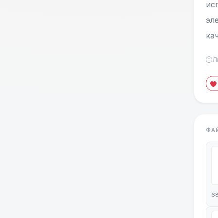
ис
эл
ка
Л
ФА
68