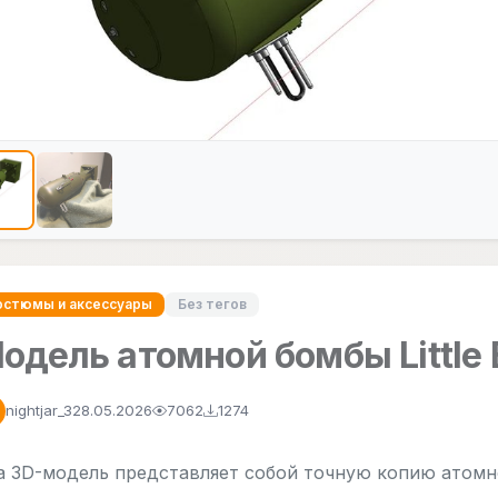
остюмы и аксессуары
Без тегов
одель атомной бомбы Little 
nightjar_3
28.05.2026
7062
1274
а 3D-модель представляет собой точную копию атомной