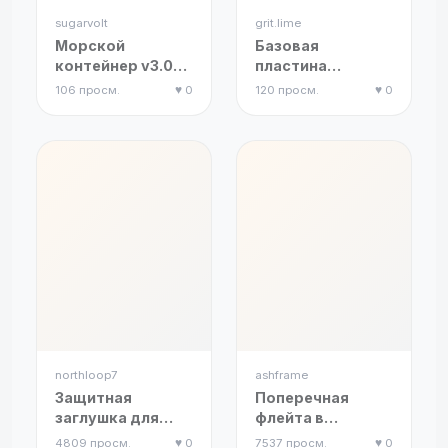
sugarvolt
grit.lime
Морской
Базовая
контейнер v3.0
пластина
(Штабелируемый,
Gridfinity:
106 просм.
♥ 0
120 просм.
♥ 0
масштаб 1:43)
быстрая печать,
облегченная
версия,
экономия
филамента
northloop7
ashframe
Защитная
Поперечная
заглушка для
флейта в
HDMI порта
тональности До
4809 просм.
♥ 0
7537 просм.
♥ 0