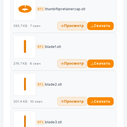
thumbflipretainercap.stl
STL
Просмотр
Скачать
265.7 КБ · 7 скач.
blade1.stl
STL
Просмотр
Скачать
276.7 КБ · 8 скач.
blade2.stl
STL
Просмотр
Скачать
301.4 КБ · 10 скач.
blade3.stl
STL