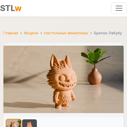
STL
w
Главная
Модели
Настольные миниатюры
Брелок Лабубу