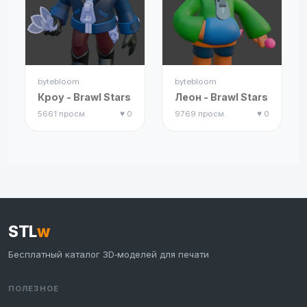
bytebloom
bytebloom
Кроу - Brawl Stars
Леон - Brawl Stars
5661 просм.
♥ 0
9769 просм.
♥ 0
STL
w
Бесплатный каталог 3D‑моделей для печати
ПОЛЕЗНОЕ