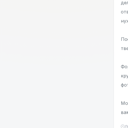
де
от
ну
По
тв
Фо
кр
фо
Мо
ва
Л