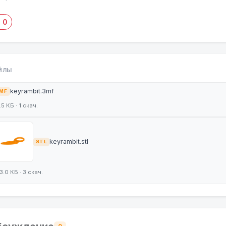
0
ЙЛЫ
keyrambit.3mf
MF
.5 КБ · 1 скач.
keyrambit.stl
STL
3.0 КБ · 3 скач.