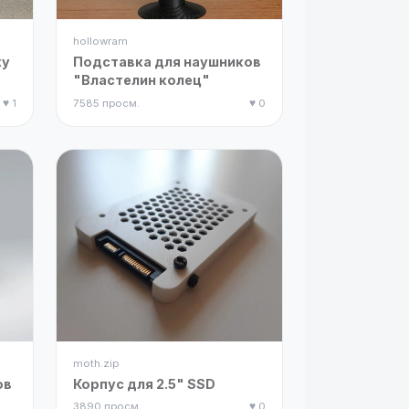
hollowram
xy
Подставка для наушников
"Властелин колец"
♥ 1
7585 просм.
♥ 0
moth.zip
ов
Корпус для 2.5" SSD
3890 просм.
♥ 0