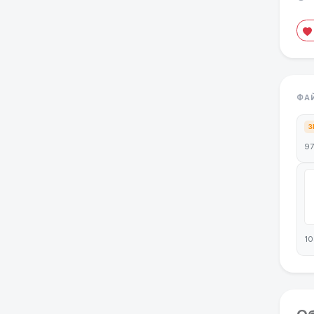
ФА
3
97
10