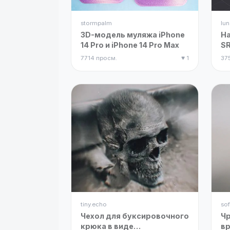
stormpalm
lun
3D-модель муляжа iPhone
На
14 Pro и iPhone 14 Pro Max
SR
7714 просм.
♥ 1
37
tiny.echo
sof
Чехол для буксировочного
Чр
крюка в виде
в