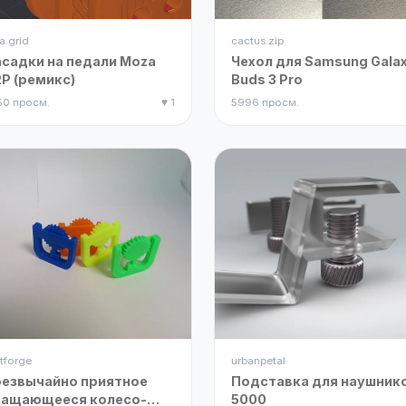
a.grid
cactus.zip
садки на педали Moza
Чехол для Samsung Gala
P (ремикс)
Buds 3 Pro
50 просм.
♥ 1
5996 просм.
tforge
urbanpetal
езвычайно приятное
Подставка для наушник
ращающееся колесо-
5000