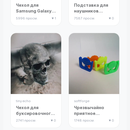
Чехол для
Подставка для
Samsung Galaxy
наушников
Buds 3 Pro
"Властелин
5996 просм.
♥ 1
7587 просм.
♥ 0
колец"
tiny.echo
softforge
Чехол для
Чрезвычайно
буксировочного
приятное
крюка в виде
вращающееся
2741 просм.
♥ 0
1748 просм.
♥ 0
человеческого
колесо-