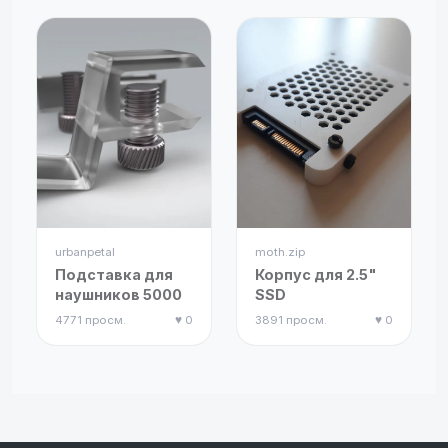
черепа
антистресс
urbanpetal
moth.zip
Подставка для
Корпус для 2.5"
наушников 5000
SSD
4771 просм.
♥ 0
3891 просм.
♥ 0