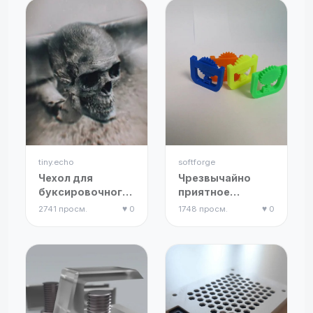
tiny.echo
softforge
Чехол для
Чрезвычайно
буксировочного
приятное
крюка в виде
вращающееся
2741 просм.
♥ 0
1748 просм.
♥ 0
человеческого
колесо-
черепа
антистресс