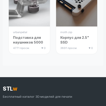
urbanpetal
moth.zip
Подставка для
Корпус для 2.5"
наушников 5000
SSD
4771 просм.
♥ 0
3891 просм.
♥ 0
STL
w
Бесплатный каталог 3D‑моделей для печати