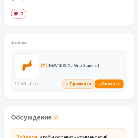
0
ФАЙЛЫ
NEW 3DS XL Grip Stand.stl
STL
Просмотр
Скачать
3.3 МБ · 4 скач.
Обсуждение
0
Войдите
, чтобы оставить комментарий.