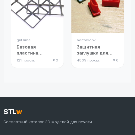
grit.lime
northloop7
Базовая
Защитная
пластина
заглушка для
Gridfinity:
HDMI порта
121 просм.
♥ 0
4809 просм.
♥ 0
быстрая печать,
облегченная
версия,
экономия
филамента
STL
w
Бесплатный каталог 3D‑моделей для печати