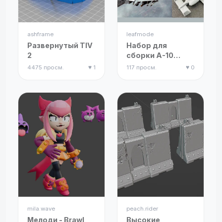
ashframe
leafmode
Развернутый TIV
Набор для
2
сборки A-10
Thunderbolt
4475 просм.
♥ 1
117 просм.
♥ 0
mila.wave
peach.rider
Мелоди - Brawl
Высокие