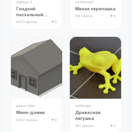
nightjar_3
northloop7
Гладкий
Милая черепашка
пасхальный
114 просм.
♥ 0
кролик
9373 просм.
♥ 0
peach.rider
softforge
Мини-домик
Древесная
лягушка
5287 просм.
♥ 0
167 просм.
♥ 0