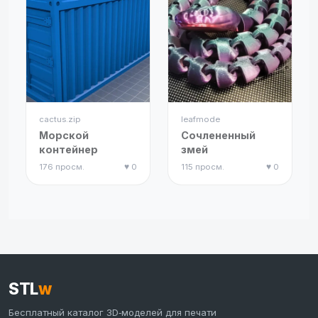
cactus.zip
leafmode
Морской
Сочлененный
контейнер
змей
176 просм.
♥ 0
115 просм.
♥ 0
STL
w
Бесплатный каталог 3D‑моделей для печати