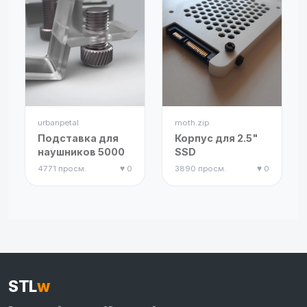
urbanpetal
moth.zip
Подставка для
Корпус для 2.5"
наушников 5000
SSD
4771 просм.
♥ 0
3890 просм.
♥ 0
STL
w