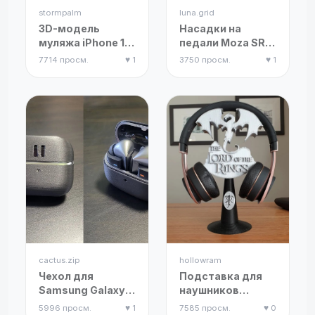
stormpalm
luna.grid
3D-модель
Насадки на
муляжа iPhone 14
педали Moza SRP
Pro и iPhone 14
(ремикс)
7714 просм.
♥ 1
3750 просм.
♥ 1
Pro Max
cactus.zip
hollowram
Чехол для
Подставка для
Samsung Galaxy
наушников
Buds 3 Pro
"Властелин
5996 просм.
♥ 1
7585 просм.
♥ 0