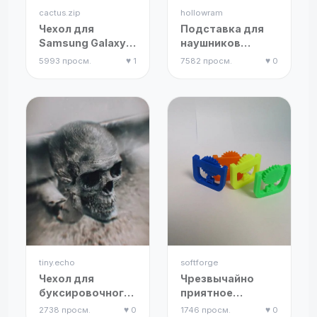
cactus.zip
hollowram
Чехол для
Подставка для
Samsung Galaxy
наушников
Buds 3 Pro
"Властелин
5993 просм.
♥ 1
7582 просм.
♥ 0
колец"
tiny.echo
softforge
Чехол для
Чрезвычайно
буксировочного
приятное
крюка в виде
вращающееся
2738 просм.
♥ 0
1746 просм.
♥ 0