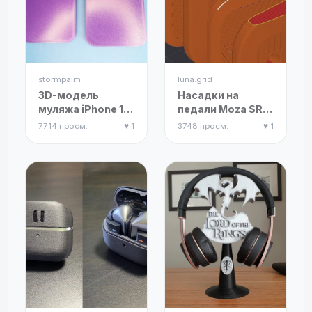
stormpalm
luna.grid
3D-модель
Насадки на
муляжа iPhone 14
педали Moza SRP
Pro и iPhone 14
(ремикс)
7714 просм.
♥ 1
3748 просм.
♥ 1
Pro Max