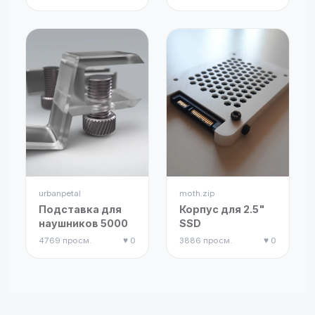
человеческого
колесо-
черепа
антистресс
urbanpetal
moth.zip
Подставка для
Корпус для 2.5"
наушников 5000
SSD
4769 просм.
♥ 0
3886 просм.
♥ 0