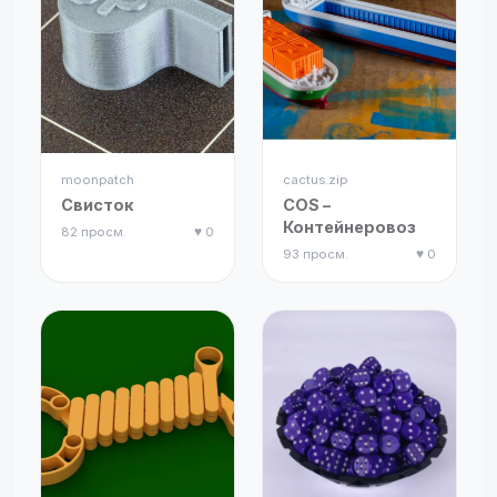
moonpatch
cactus.zip
Свисток
COS –
Контейнеровоз
82 просм.
♥ 0
93 просм.
♥ 0