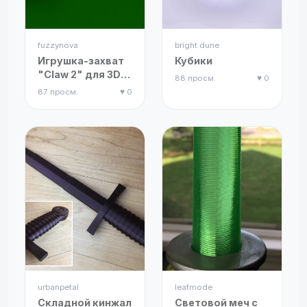
fuzzynova
bright.dune
Игрушка-захват
Кубики
"Claw 2" для 3D-
88 просм.
♥ 0
печати
87 просм.
♥ 0
urbanpetal
leafmode
Складной кинжал
Световой меч с