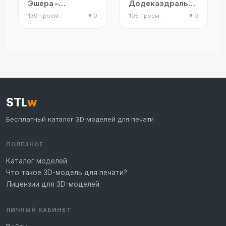
Эшера –
Додекаэдральный
Полисвязь 1
Поликнут 6
130 просм.
♥ 0
105 просм.
♥ 0
STL
w
Бесплатный каталог 3D‑моделей для печати
ПОЛЕЗНОЕ
Каталог моделей
Что такое 3D-модель для печати?
Лицензии для 3D-моделей
ЛИЧНЫЙ КАБИНЕТ