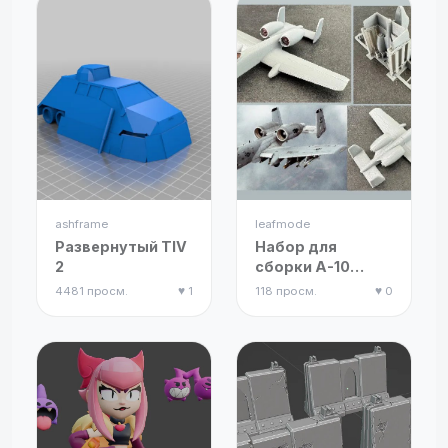
ashframe
leafmode
Развернутый TIV
Набор для
2
сборки A-10
Thunderbolt
4481 просм.
♥ 1
118 просм.
♥ 0