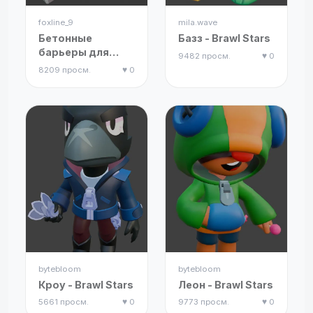
foxline_9
mila.wave
Бетонные
Базз - Brawl Stars
барьеры для
9482 просм.
♥ 0
варгейминга в
8209 просм.
♥ 0
стиле Grimdark
bytebloom
bytebloom
Кроу - Brawl Stars
Леон - Brawl Stars
5661 просм.
♥ 0
9773 просм.
♥ 0