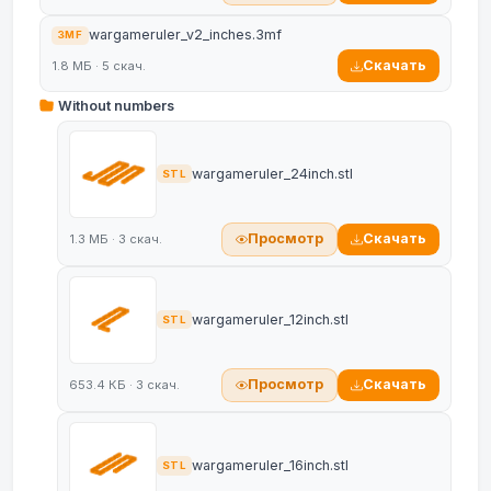
wargameruler_v2_inches.3mf
3MF
Скачать
1.8 МБ · 5 скач.
Without numbers
wargameruler_24inch.stl
STL
Просмотр
Скачать
1.3 МБ · 3 скач.
wargameruler_12inch.stl
STL
Просмотр
Скачать
653.4 КБ · 3 скач.
wargameruler_16inch.stl
STL