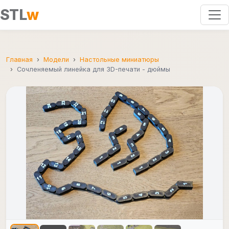
STL
w
Главная
Модели
Настольные миниатюры
Сочленяемый линейка для 3D-печати - дюймы