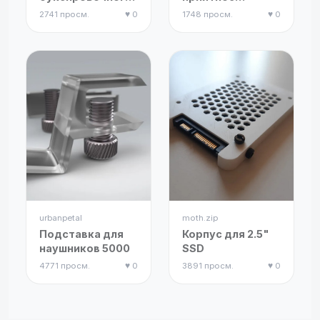
крюка в виде
вращающееся
2741 просм.
♥ 0
1748 просм.
♥ 0
человеческого
колесо-
черепа
антистресс
urbanpetal
moth.zip
Подставка для
Корпус для 2.5"
наушников 5000
SSD
4771 просм.
♥ 0
3891 просм.
♥ 0