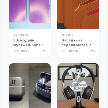
stormpalm
luna.grid
3D-модель
Насадки на
муляжа iPhone 14
педали Moza SRP
Pro и iPhone 14
(ремикс)
7714 просм.
♥ 1
3750 просм.
♥ 1
Pro Max