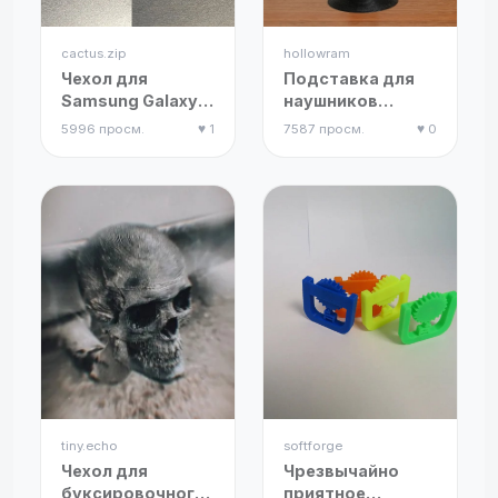
cactus.zip
hollowram
Чехол для
Подставка для
Samsung Galaxy
наушников
Buds 3 Pro
"Властелин
5996 просм.
♥ 1
7587 просм.
♥ 0
колец"
tiny.echo
softforge
Чехол для
Чрезвычайно
буксировочного
приятное