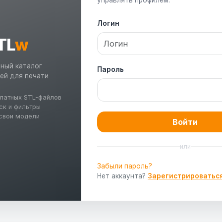
Логин
TL
w
ный каталог
Пароль
ей для печати
латных STL-файлов
ск и фильтры
свои модели
Войти
или
Забыли пароль?
Нет аккаунта?
Зарегистрироватьс