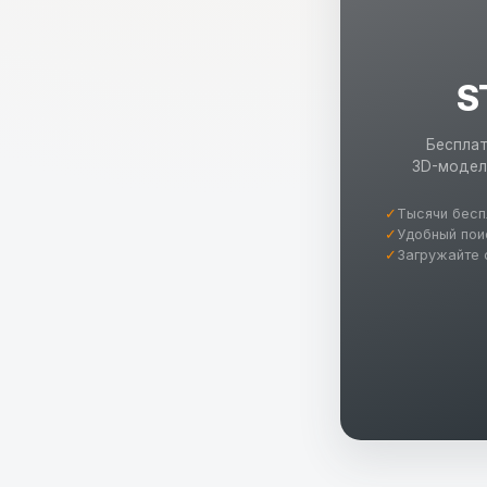
S
Бесплат
3D-модел
✓
Тысячи бесп
✓
Удобный пои
✓
Загружайте 